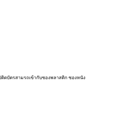
ิปติดบัตรสามรถเข้ากับซองพลาสติก ซองหนัง