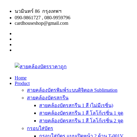
Skip
to
นวมินทร์ 86 กรุงเทพฯ
content
090-9861727 , 080-9959796
cardhouseshop@gmail.com
facebook
twitter
google
plus
linkedin
Home
Product
สาย
สินค้า
สายคล้องบัตรพิมพ์ระบบดิจิตอล Sublimation
คล้อง
คุณภาพ
สายคล้องบัตรสกรีน
บัตร
ผลิต
สายคล้องบัตรสกรีน 1 สี (ไม่มีเรซิ่น)
ราคา
รวดเร็ว
สายคล้องบัตรสกรีน 1 สี โลโก้เรซิ่น 1 จุด
ถูก
สายคล้องบัตรสกรีน 1 สี โลโก้เรซิ่น 2 จุด
กรอบใส่บัตร
กรอบใส่บัตร แบบเปิดหน้า 2 ด้าน T-001V