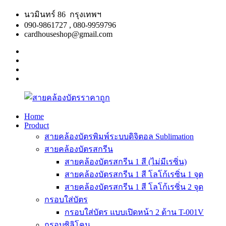
Skip
นวมินทร์ 86 กรุงเทพฯ
to
090-9861727 , 080-9959796
content
cardhouseshop@gmail.com
facebook
twitter
google
plus
linkedin
Home
Product
สาย
สินค้า
สายคล้องบัตรพิมพ์ระบบดิจิตอล Sublimation
คล้อง
คุณภาพ
สายคล้องบัตรสกรีน
บัตร
ผลิต
สายคล้องบัตรสกรีน 1 สี (ไม่มีเรซิ่น)
ราคา
รวดเร็ว
สายคล้องบัตรสกรีน 1 สี โลโก้เรซิ่น 1 จุด
ถูก
สายคล้องบัตรสกรีน 1 สี โลโก้เรซิ่น 2 จุด
กรอบใส่บัตร
กรอบใส่บัตร แบบเปิดหน้า 2 ด้าน T-001V
กรอบซิลิโคน