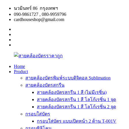
Skip
นวมินทร์ 86 กรุงเทพฯ
to
090-9861727 , 080-9959796
content
cardhouseshop@gmail.com
facebook
twitter
google
plus
linkedin
Home
Product
สาย
สินค้า
สายคล้องบัตรพิมพ์ระบบดิจิตอล Sublimation
คล้อง
คุณภาพ
สายคล้องบัตรสกรีน
บัตร
ผลิต
สายคล้องบัตรสกรีน 1 สี (ไม่มีเรซิ่น)
ราคา
รวดเร็ว
สายคล้องบัตรสกรีน 1 สี โลโก้เรซิ่น 1 จุด
ถูก
สายคล้องบัตรสกรีน 1 สี โลโก้เรซิ่น 2 จุด
กรอบใส่บัตร
กรอบใส่บัตร แบบเปิดหน้า 2 ด้าน T-001V
กรอบซิลิโคน