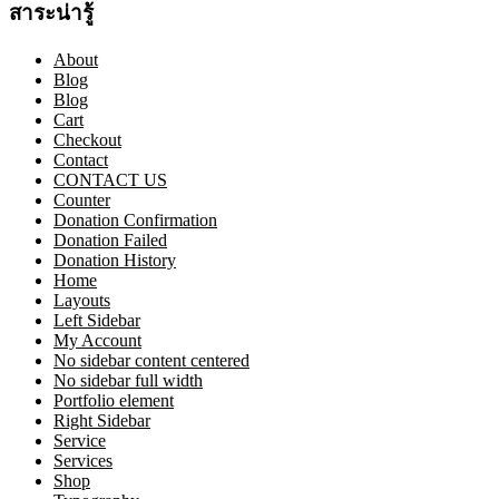
สาระน่ารู้
About
Blog
Blog
Cart
Checkout
Contact
CONTACT US
Counter
Donation Confirmation
Donation Failed
Donation History
Home
Layouts
Left Sidebar
My Account
No sidebar content centered
No sidebar full width
Portfolio element
Right Sidebar
Service
Services
Shop