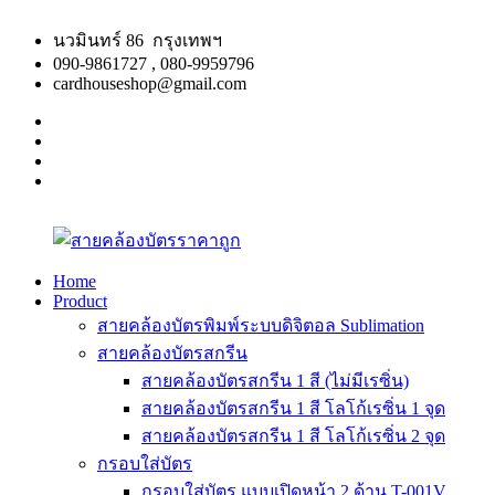
Skip
to
นวมินทร์ 86 กรุงเทพฯ
content
090-9861727 , 080-9959796
cardhouseshop@gmail.com
facebook
twitter
google
plus
linkedin
Home
Product
สาย
สินค้า
สายคล้องบัตรพิมพ์ระบบดิจิตอล Sublimation
คล้อง
คุณภาพ
สายคล้องบัตรสกรีน
บัตร
ผลิต
สายคล้องบัตรสกรีน 1 สี (ไม่มีเรซิ่น)
ราคา
รวดเร็ว
สายคล้องบัตรสกรีน 1 สี โลโก้เรซิ่น 1 จุด
ถูก
สายคล้องบัตรสกรีน 1 สี โลโก้เรซิ่น 2 จุด
กรอบใส่บัตร
กรอบใส่บัตร แบบเปิดหน้า 2 ด้าน T-001V