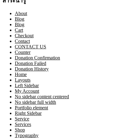
สาระน่ารู้
About
Blog
Blog
Cart
Checkout
Contact
CONTACT US
Counter
Donation Confirmation
Donation Failed
Donation History
Home
Layouts
Left Sidebar
My Account
No sidebar content centered
No sidebar full width
Portfolio element
Right Sidebar
Service
Services
Shop
Typography