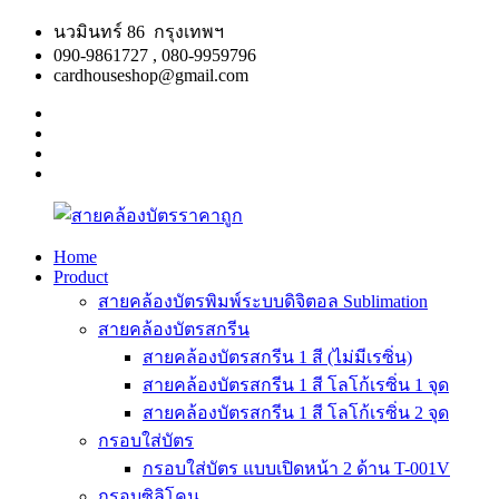
Skip
นวมินทร์ 86 กรุงเทพฯ
to
090-9861727 , 080-9959796
content
cardhouseshop@gmail.com
facebook
twitter
google
plus
linkedin
Home
Product
สาย
สินค้า
สายคล้องบัตรพิมพ์ระบบดิจิตอล Sublimation
คล้อง
คุณภาพ
สายคล้องบัตรสกรีน
บัตร
ผลิต
สายคล้องบัตรสกรีน 1 สี (ไม่มีเรซิ่น)
ราคา
รวดเร็ว
สายคล้องบัตรสกรีน 1 สี โลโก้เรซิ่น 1 จุด
ถูก
สายคล้องบัตรสกรีน 1 สี โลโก้เรซิ่น 2 จุด
กรอบใส่บัตร
กรอบใส่บัตร แบบเปิดหน้า 2 ด้าน T-001V
กรอบซิลิโคน