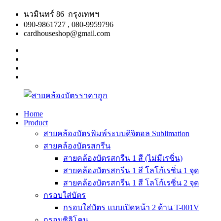
Skip
นวมินทร์ 86 กรุงเทพฯ
to
090-9861727 , 080-9959796
content
cardhouseshop@gmail.com
facebook
twitter
google
plus
linkedin
Home
Product
สาย
สินค้า
สายคล้องบัตรพิมพ์ระบบดิจิตอล Sublimation
คล้อง
คุณภาพ
สายคล้องบัตรสกรีน
บัตร
ผลิต
สายคล้องบัตรสกรีน 1 สี (ไม่มีเรซิ่น)
ราคา
รวดเร็ว
สายคล้องบัตรสกรีน 1 สี โลโก้เรซิ่น 1 จุด
ถูก
สายคล้องบัตรสกรีน 1 สี โลโก้เรซิ่น 2 จุด
กรอบใส่บัตร
กรอบใส่บัตร แบบเปิดหน้า 2 ด้าน T-001V
กรอบซิลิโคน