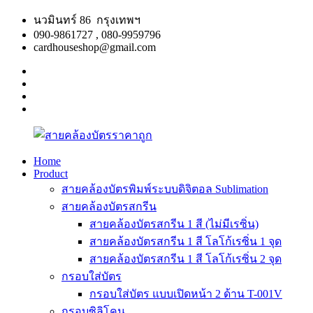
Skip
นวมินทร์ 86 กรุงเทพฯ
to
090-9861727 , 080-9959796
content
cardhouseshop@gmail.com
facebook
twitter
google
plus
linkedin
Home
Product
สาย
สินค้า
สายคล้องบัตรพิมพ์ระบบดิจิตอล Sublimation
คล้อง
คุณภาพ
สายคล้องบัตรสกรีน
บัตร
ผลิต
สายคล้องบัตรสกรีน 1 สี (ไม่มีเรซิ่น)
ราคา
รวดเร็ว
สายคล้องบัตรสกรีน 1 สี โลโก้เรซิ่น 1 จุด
ถูก
สายคล้องบัตรสกรีน 1 สี โลโก้เรซิ่น 2 จุด
กรอบใส่บัตร
กรอบใส่บัตร แบบเปิดหน้า 2 ด้าน T-001V
กรอบซิลิโคน