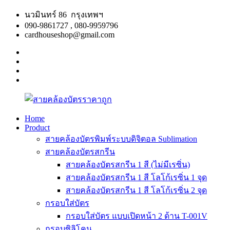
Skip
นวมินทร์ 86 กรุงเทพฯ
to
090-9861727 , 080-9959796
content
cardhouseshop@gmail.com
facebook
twitter
google
plus
linkedin
Home
Product
สาย
สินค้า
สายคล้องบัตรพิมพ์ระบบดิจิตอล Sublimation
คล้อง
คุณภาพ
สายคล้องบัตรสกรีน
บัตร
ผลิต
สายคล้องบัตรสกรีน 1 สี (ไม่มีเรซิ่น)
ราคา
รวดเร็ว
สายคล้องบัตรสกรีน 1 สี โลโก้เรซิ่น 1 จุด
ถูก
สายคล้องบัตรสกรีน 1 สี โลโก้เรซิ่น 2 จุด
กรอบใส่บัตร
กรอบใส่บัตร แบบเปิดหน้า 2 ด้าน T-001V
กรอบซิลิโคน