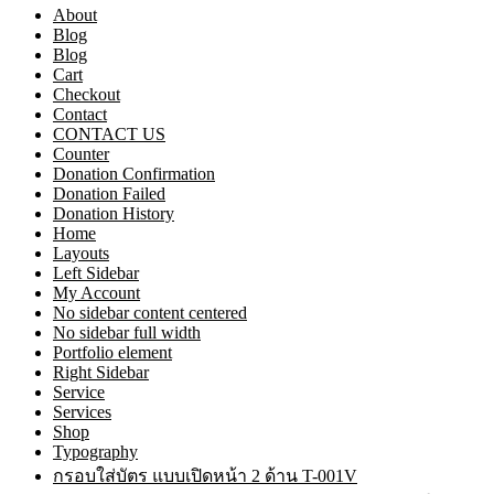
About
Blog
Blog
Cart
Checkout
Contact
CONTACT US
Counter
Donation Confirmation
Donation Failed
Donation History
Home
Layouts
Left Sidebar
My Account
No sidebar content centered
No sidebar full width
Portfolio element
Right Sidebar
Service
Services
Shop
Typography
กรอบใส่บัตร แบบเปิดหน้า 2 ด้าน T-001V