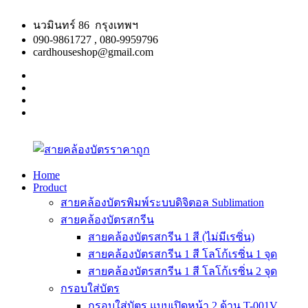
Skip
to
นวมินทร์ 86 กรุงเทพฯ
content
090-9861727 , 080-9959796
cardhouseshop@gmail.com
facebook
twitter
google
plus
linkedin
Home
Product
สาย
สินค้า
สายคล้องบัตรพิมพ์ระบบดิจิตอล Sublimation
คล้อง
คุณภาพ
สายคล้องบัตรสกรีน
บัตร
ผลิต
สายคล้องบัตรสกรีน 1 สี (ไม่มีเรซิ่น)
ราคา
รวดเร็ว
สายคล้องบัตรสกรีน 1 สี โลโก้เรซิ่น 1 จุด
ถูก
สายคล้องบัตรสกรีน 1 สี โลโก้เรซิ่น 2 จุด
กรอบใส่บัตร
กรอบใส่บัตร แบบเปิดหน้า 2 ด้าน T-001V