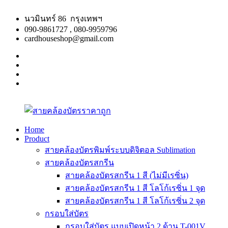
Skip
to
นวมินทร์ 86 กรุงเทพฯ
content
090-9861727 , 080-9959796
cardhouseshop@gmail.com
facebook
twitter
google
plus
linkedin
Home
Product
สาย
สินค้า
สายคล้องบัตรพิมพ์ระบบดิจิตอล Sublimation
คล้อง
คุณภาพ
สายคล้องบัตรสกรีน
บัตร
ผลิต
สายคล้องบัตรสกรีน 1 สี (ไม่มีเรซิ่น)
ราคา
รวดเร็ว
สายคล้องบัตรสกรีน 1 สี โลโก้เรซิ่น 1 จุด
ถูก
สายคล้องบัตรสกรีน 1 สี โลโก้เรซิ่น 2 จุด
กรอบใส่บัตร
กรอบใส่บัตร แบบเปิดหน้า 2 ด้าน T-001V