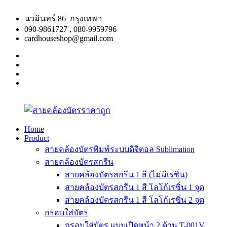
Skip
to
นวมินทร์ 86 กรุงเทพฯ
content
090-9861727 , 080-9959796
cardhouseshop@gmail.com
facebook
twitter
google
plus
linkedin
Home
Product
สาย
สินค้า
สายคล้องบัตรพิมพ์ระบบดิจิตอล Sublimation
คล้อง
คุณภาพ
สายคล้องบัตรสกรีน
บัตร
ผลิต
สายคล้องบัตรสกรีน 1 สี (ไม่มีเรซิ่น)
ราคา
รวดเร็ว
สายคล้องบัตรสกรีน 1 สี โลโก้เรซิ่น 1 จุด
ถูก
สายคล้องบัตรสกรีน 1 สี โลโก้เรซิ่น 2 จุด
กรอบใส่บัตร
กรอบใส่บัตร แบบเปิดหน้า 2 ด้าน T-001V