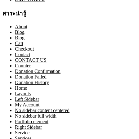
สาระน่ารู้
About
Blog
Blog
Cart
Checkout
Contact
CONTACT US
Counter
Donation Confirmation
Donation Failed
Donation History
Home
Layouts
Left Sidebar
My Account
No sidebar content centered
No sidebar full width
Portfolio element
Right Sidebar
Service
Services