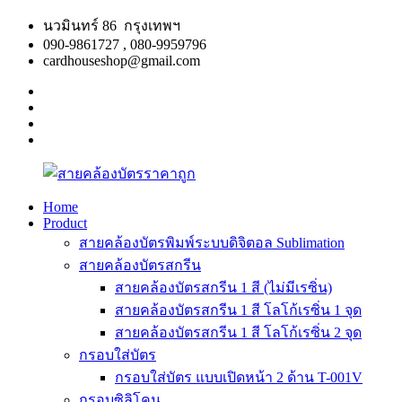
Skip
นวมินทร์ 86 กรุงเทพฯ
to
090-9861727 , 080-9959796
content
cardhouseshop@gmail.com
facebook
twitter
google
plus
linkedin
Home
Product
สาย
สินค้า
สายคล้องบัตรพิมพ์ระบบดิจิตอล Sublimation
คล้อง
คุณภาพ
สายคล้องบัตรสกรีน
บัตร
ผลิต
สายคล้องบัตรสกรีน 1 สี (ไม่มีเรซิ่น)
ราคา
รวดเร็ว
สายคล้องบัตรสกรีน 1 สี โลโก้เรซิ่น 1 จุด
ถูก
สายคล้องบัตรสกรีน 1 สี โลโก้เรซิ่น 2 จุด
กรอบใส่บัตร
กรอบใส่บัตร แบบเปิดหน้า 2 ด้าน T-001V
กรอบซิลิโคน