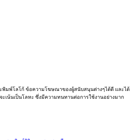
พิมพ์โลโก้ ข้อความโฆษณาของผู้สนับสนุนต่างๆได้ดี และได้
สายจะเน้นเป็นโลหะ ซึ่งมีความทนทานต่อการใช้งานอย่างมาก