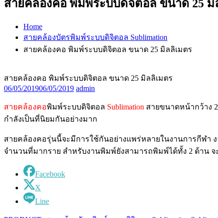
สายคล้องคอ พิมพ์ระบบดิจิตอล ขนาด 25 มิ
Home
สายคล้องบัตรพิมพ์ระบบดิจิตอล Sublimation
สายคล้องคอ พิมพ์ระบบดิจิตอล ขนาด 25 มิลลิเมตร
สายคล้องคอ พิมพ์ระบบดิจิตอล ขนาด 25 มิลลิเมตร
06/05/2019
06/05/2019
admin
สายคล้องคอ
พิมพ์ระบบดิจิตอล
Sublimation
สายขนาดหน้ากว้าง 25
กำลังเป็นที่นิยมกันอย่างมาก
สายคล้องคอรุ่นนี้จะมีการใช้กันอย่างแพร่หลายในงานการกีฬา ง
จำนวนที่มากราย สำหรับงานพิมพ์ยังสามารถพิมพ์ได้ทั้ง 2 ด้าน
Facebook
X
Line