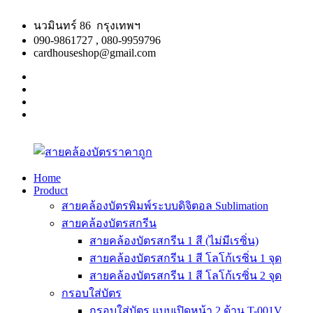
Skip
to
นวมินทร์ 86 กรุงเทพฯ
content
090-9861727 , 080-9959796
cardhouseshop@gmail.com
facebook
twitter
google
plus
linkedin
Home
Product
สาย
สินค้า
สายคล้องบัตรพิมพ์ระบบดิจิตอล Sublimation
คล้อง
คุณภาพ
สายคล้องบัตรสกรีน
บัตร
ผลิต
สายคล้องบัตรสกรีน 1 สี (ไม่มีเรซิ่น)
ราคา
รวดเร็ว
สายคล้องบัตรสกรีน 1 สี โลโก้เรซิ่น 1 จุด
ถูก
สายคล้องบัตรสกรีน 1 สี โลโก้เรซิ่น 2 จุด
กรอบใส่บัตร
กรอบใส่บัตร แบบเปิดหน้า 2 ด้าน T-001V