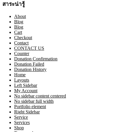
สาระน่ารู้
About
Blog
Blog
Cart
Checkout
Contact
CONTACT US
Counter
Donation Confirmation
Donation Failed
Donation History
Home
Layouts
Left Sidebar
My Account
No sidebar content centered
No sidebar full width
Portfolio element
Right Sidebar
Service
Services
Shop