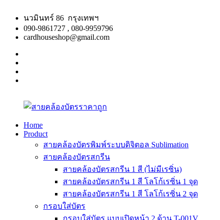
Skip
to
นวมินทร์ 86 กรุงเทพฯ
content
090-9861727 , 080-9959796
cardhouseshop@gmail.com
facebook
twitter
google
plus
linkedin
Home
Product
สาย
สินค้า
สายคล้องบัตรพิมพ์ระบบดิจิตอล Sublimation
คล้อง
คุณภาพ
สายคล้องบัตรสกรีน
บัตร
ผลิต
สายคล้องบัตรสกรีน 1 สี (ไม่มีเรซิ่น)
ราคา
รวดเร็ว
สายคล้องบัตรสกรีน 1 สี โลโก้เรซิ่น 1 จุด
ถูก
สายคล้องบัตรสกรีน 1 สี โลโก้เรซิ่น 2 จุด
กรอบใส่บัตร
กรอบใส่บัตร แบบเปิดหน้า 2 ด้าน T-001V