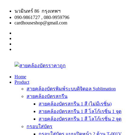
Skip
to
นวมินทร์ 86 กรุงเทพฯ
content
090-9861727 , 080-9959796
cardhouseshop@gmail.com
facebook
twitter
google
plus
linkedin
Home
Product
สาย
สินค้า
สายคล้องบัตรพิมพ์ระบบดิจิตอล Sublimation
คล้อง
คุณภาพ
สายคล้องบัตรสกรีน
บัตร
ผลิต
สายคล้องบัตรสกรีน 1 สี (ไม่มีเรซิ่น)
ราคา
รวดเร็ว
สายคล้องบัตรสกรีน 1 สี โลโก้เรซิ่น 1 จุด
ถูก
สายคล้องบัตรสกรีน 1 สี โลโก้เรซิ่น 2 จุด
กรอบใส่บัตร
กรอบใส่บัตร แบบเปิดหน้า 2 ด้าน T-001V