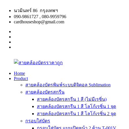
Skip
to
นวมินทร์ 86 กรุงเทพฯ
content
090-9861727 , 080-9959796
cardhouseshop@gmail.com
facebook
twitter
google
plus
linkedin
Home
Product
สาย
สินค้า
สายคล้องบัตรพิมพ์ระบบดิจิตอล Sublimation
คล้อง
คุณภาพ
สายคล้องบัตรสกรีน
บัตร
ผลิต
สายคล้องบัตรสกรีน 1 สี (ไม่มีเรซิ่น)
ราคา
รวดเร็ว
สายคล้องบัตรสกรีน 1 สี โลโก้เรซิ่น 1 จุด
ถูก
สายคล้องบัตรสกรีน 1 สี โลโก้เรซิ่น 2 จุด
กรอบใส่บัตร
กรอบใส่บัตร แบบเปิดหน้า 2 ด้าน T-001V