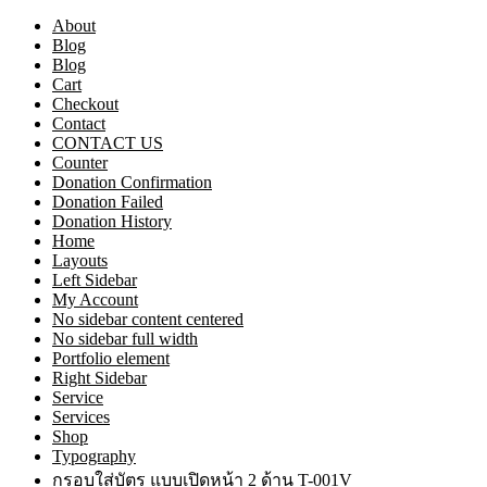
About
Blog
Blog
Cart
Checkout
Contact
CONTACT US
Counter
Donation Confirmation
Donation Failed
Donation History
Home
Layouts
Left Sidebar
My Account
No sidebar content centered
No sidebar full width
Portfolio element
Right Sidebar
Service
Services
Shop
Typography
กรอบใส่บัตร แบบเปิดหน้า 2 ด้าน T-001V