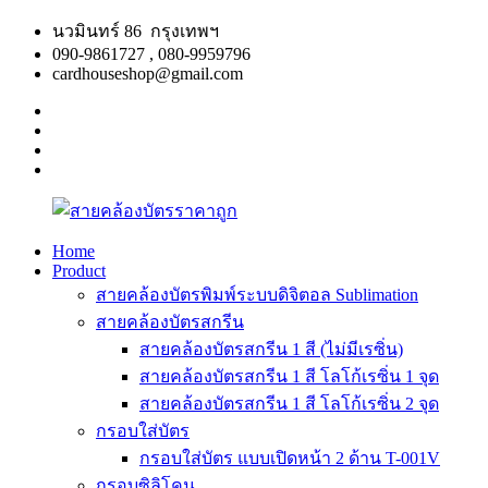
Skip
นวมินทร์ 86 กรุงเทพฯ
to
090-9861727 , 080-9959796
content
cardhouseshop@gmail.com
facebook
twitter
google
plus
linkedin
Home
Product
สาย
สินค้า
สายคล้องบัตรพิมพ์ระบบดิจิตอล Sublimation
คล้อง
คุณภาพ
สายคล้องบัตรสกรีน
บัตร
ผลิต
สายคล้องบัตรสกรีน 1 สี (ไม่มีเรซิ่น)
ราคา
รวดเร็ว
สายคล้องบัตรสกรีน 1 สี โลโก้เรซิ่น 1 จุด
ถูก
สายคล้องบัตรสกรีน 1 สี โลโก้เรซิ่น 2 จุด
กรอบใส่บัตร
กรอบใส่บัตร แบบเปิดหน้า 2 ด้าน T-001V
กรอบซิลิโคน