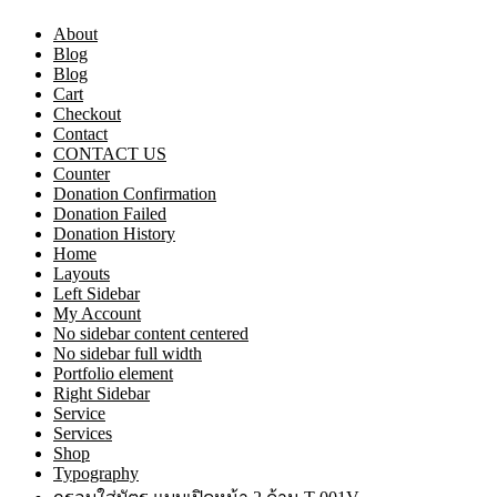
About
Blog
Blog
Cart
Checkout
Contact
CONTACT US
Counter
Donation Confirmation
Donation Failed
Donation History
Home
Layouts
Left Sidebar
My Account
No sidebar content centered
No sidebar full width
Portfolio element
Right Sidebar
Service
Services
Shop
Typography