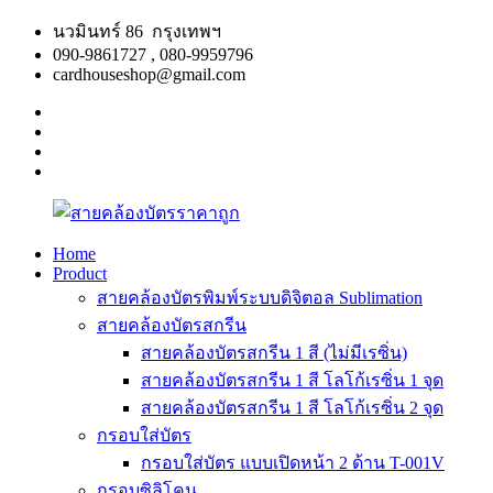
Skip
นวมินทร์ 86 กรุงเทพฯ
to
090-9861727 , 080-9959796
content
cardhouseshop@gmail.com
facebook
twitter
google
plus
linkedin
Home
Product
สาย
สินค้า
สายคล้องบัตรพิมพ์ระบบดิจิตอล Sublimation
คล้อง
คุณภาพ
สายคล้องบัตรสกรีน
บัตร
ผลิต
สายคล้องบัตรสกรีน 1 สี (ไม่มีเรซิ่น)
ราคา
รวดเร็ว
สายคล้องบัตรสกรีน 1 สี โลโก้เรซิ่น 1 จุด
ถูก
สายคล้องบัตรสกรีน 1 สี โลโก้เรซิ่น 2 จุด
กรอบใส่บัตร
กรอบใส่บัตร แบบเปิดหน้า 2 ด้าน T-001V
กรอบซิลิโคน