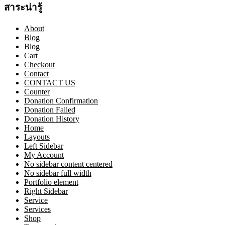
สาระน่ารู้
About
Blog
Blog
Cart
Checkout
Contact
CONTACT US
Counter
Donation Confirmation
Donation Failed
Donation History
Home
Layouts
Left Sidebar
My Account
No sidebar content centered
No sidebar full width
Portfolio element
Right Sidebar
Service
Services
Shop