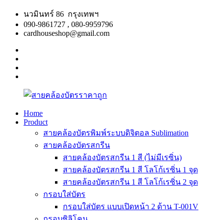
Skip
นวมินทร์ 86 กรุงเทพฯ
to
090-9861727 , 080-9959796
content
cardhouseshop@gmail.com
facebook
twitter
google
plus
linkedin
Home
Product
สาย
สินค้า
สายคล้องบัตรพิมพ์ระบบดิจิตอล Sublimation
คล้อง
คุณภาพ
สายคล้องบัตรสกรีน
บัตร
ผลิต
สายคล้องบัตรสกรีน 1 สี (ไม่มีเรซิ่น)
ราคา
รวดเร็ว
สายคล้องบัตรสกรีน 1 สี โลโก้เรซิ่น 1 จุด
ถูก
สายคล้องบัตรสกรีน 1 สี โลโก้เรซิ่น 2 จุด
กรอบใส่บัตร
กรอบใส่บัตร แบบเปิดหน้า 2 ด้าน T-001V
กรอบซิลิโคน