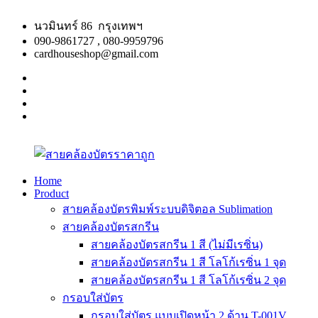
Skip
to
นวมินทร์ 86 กรุงเทพฯ
content
090-9861727 , 080-9959796
cardhouseshop@gmail.com
facebook
twitter
google
plus
linkedin
Home
Product
สาย
สินค้า
สายคล้องบัตรพิมพ์ระบบดิจิตอล Sublimation
คล้อง
คุณภาพ
สายคล้องบัตรสกรีน
บัตร
ผลิต
สายคล้องบัตรสกรีน 1 สี (ไม่มีเรซิ่น)
ราคา
รวดเร็ว
สายคล้องบัตรสกรีน 1 สี โลโก้เรซิ่น 1 จุด
ถูก
สายคล้องบัตรสกรีน 1 สี โลโก้เรซิ่น 2 จุด
กรอบใส่บัตร
กรอบใส่บัตร แบบเปิดหน้า 2 ด้าน T-001V