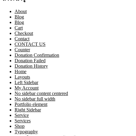
About
Blog
Blog
Cart
Checkout
Contact
CONTACT US
Counter
Donation Confirmation
Donation Failed
Donation History
Home
Layouts
Left Sidebar
My Account
No sidebar content centered
No sidebar full width
Portfolio element
Right Sidebar
Service
Services
Shop
Typography