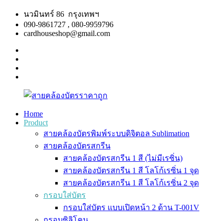
Skip
นวมินทร์ 86 กรุงเทพฯ
to
090-9861727 , 080-9959796
content
cardhouseshop@gmail.com
facebook
twitter
google
plus
linkedin
Home
Product
สาย
สินค้า
สายคล้องบัตรพิมพ์ระบบดิจิตอล Sublimation
คล้อง
คุณภาพ
สายคล้องบัตรสกรีน
บัตร
ผลิต
สายคล้องบัตรสกรีน 1 สี (ไม่มีเรซิ่น)
ราคา
รวดเร็ว
สายคล้องบัตรสกรีน 1 สี โลโก้เรซิ่น 1 จุด
ถูก
สายคล้องบัตรสกรีน 1 สี โลโก้เรซิ่น 2 จุด
กรอบใส่บัตร
กรอบใส่บัตร แบบเปิดหน้า 2 ด้าน T-001V
กรอบซิลิโคน