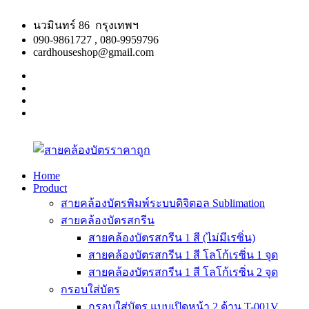
Skip
to
นวมินทร์ 86 กรุงเทพฯ
content
090-9861727 , 080-9959796
cardhouseshop@gmail.com
facebook
twitter
google
plus
linkedin
Home
Product
สาย
สินค้า
สายคล้องบัตรพิมพ์ระบบดิจิตอล Sublimation
คล้อง
คุณภาพ
สายคล้องบัตรสกรีน
บัตร
ผลิต
สายคล้องบัตรสกรีน 1 สี (ไม่มีเรซิ่น)
ราคา
รวดเร็ว
สายคล้องบัตรสกรีน 1 สี โลโก้เรซิ่น 1 จุด
ถูก
สายคล้องบัตรสกรีน 1 สี โลโก้เรซิ่น 2 จุด
กรอบใส่บัตร
กรอบใส่บัตร แบบเปิดหน้า 2 ด้าน T-001V