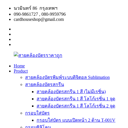
Skip
นวมินทร์ 86 กรุงเทพฯ
to
090-9861727 , 080-9959796
content
cardhouseshop@gmail.com
facebook
twitter
google
plus
linkedin
Home
Product
สาย
สินค้า
สายคล้องบัตรพิมพ์ระบบดิจิตอล Sublimation
คล้อง
คุณภาพ
สายคล้องบัตรสกรีน
บัตร
ผลิต
สายคล้องบัตรสกรีน 1 สี (ไม่มีเรซิ่น)
ราคา
รวดเร็ว
สายคล้องบัตรสกรีน 1 สี โลโก้เรซิ่น 1 จุด
ถูก
สายคล้องบัตรสกรีน 1 สี โลโก้เรซิ่น 2 จุด
กรอบใส่บัตร
กรอบใส่บัตร แบบเปิดหน้า 2 ด้าน T-001V
กรอบซิลิโคน