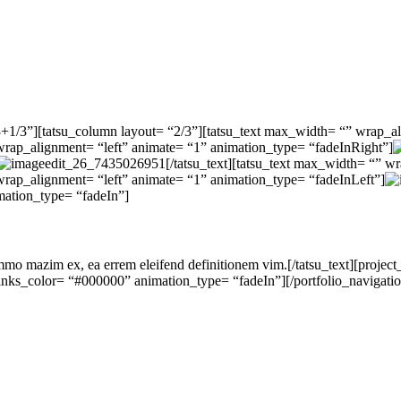
+1/3”][tatsu_column layout= “2/3”][tatsu_text max_width= “” wrap_al
 wrap_alignment= “left” animate= “1” animation_type= “fadeInRight”]
[/tatsu_text][tatsu_text max_width= “” w
 wrap_alignment= “left” animate= “1” animation_type= “fadeInLeft”]
mation_type= “fadeIn”]
mmo mazim ex, ea errem eleifend definitionem vim.[/tatsu_text][project_d
_links_color= “#000000” animation_type= “fadeIn”][/portfolio_navigati