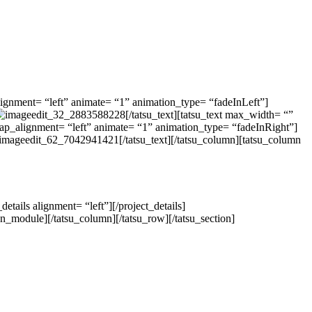
ignment= “left” animate= “1” animation_type= “fadeInLeft”]
[/tatsu_text][tatsu_text max_width= “”
rap_alignment= “left” animate= “1” animation_type= “fadeInRight”]
[/tatsu_text][/tatsu_column][tatsu_column
etails alignment= “left”][/project_details]
on_module][/tatsu_column][/tatsu_row][/tatsu_section]