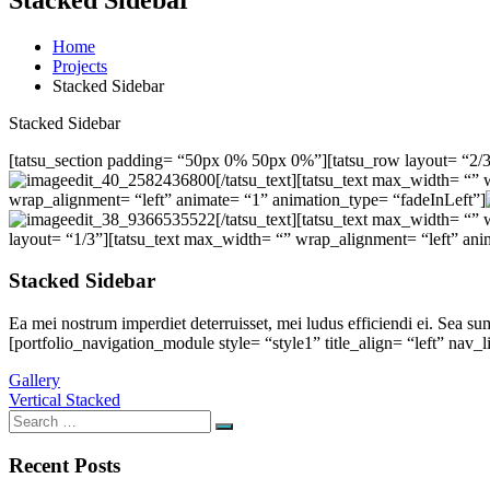
Home
Projects
Stacked Sidebar
Stacked Sidebar
[tatsu_section padding= “50px 0% 50px 0%”][tatsu_row layout= “2/3
[/tatsu_text][tatsu_text max_width= “”
wrap_alignment= “left” animate= “1” animation_type= “fadeInLeft”]
[/tatsu_text][tatsu_text max_width= “”
layout= “1/3”][tatsu_text max_width= “” wrap_alignment= “left” ani
Stacked Sidebar
Ea mei nostrum imperdiet deterruisset, mei ludus efficiendi ei. Sea su
[portfolio_navigation_module style= “style1” title_align= “left” nav
Post
Gallery
Vertical Stacked
navigation
Search
Search
for:
Recent Posts