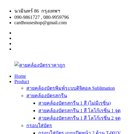
Skip
to
นวมินทร์ 86 กรุงเทพฯ
content
090-9861727 , 080-9959796
cardhouseshop@gmail.com
facebook
twitter
google
plus
linkedin
Home
Product
สาย
สินค้า
สายคล้องบัตรพิมพ์ระบบดิจิตอล Sublimation
คล้อง
คุณภาพ
สายคล้องบัตรสกรีน
บัตร
ผลิต
สายคล้องบัตรสกรีน 1 สี (ไม่มีเรซิ่น)
ราคา
รวดเร็ว
สายคล้องบัตรสกรีน 1 สี โลโก้เรซิ่น 1 จุด
ถูก
สายคล้องบัตรสกรีน 1 สี โลโก้เรซิ่น 2 จุด
กรอบใส่บัตร
กรอบใส่บัตร แบบเปิดหน้า 2 ด้าน T-001V