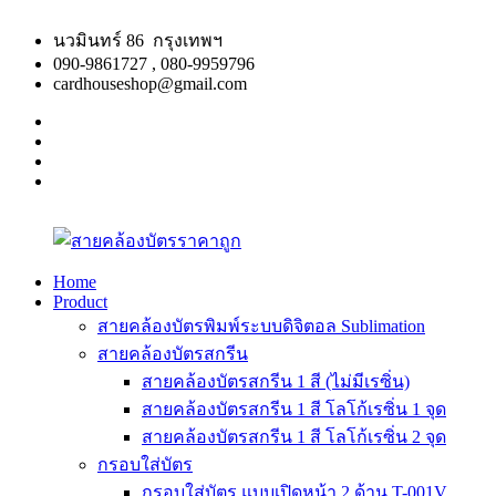
Skip
to
นวมินทร์ 86 กรุงเทพฯ
content
090-9861727 , 080-9959796
cardhouseshop@gmail.com
facebook
twitter
google
plus
linkedin
Home
Product
สาย
สินค้า
สายคล้องบัตรพิมพ์ระบบดิจิตอล Sublimation
คล้อง
คุณภาพ
สายคล้องบัตรสกรีน
บัตร
ผลิต
สายคล้องบัตรสกรีน 1 สี (ไม่มีเรซิ่น)
ราคา
รวดเร็ว
สายคล้องบัตรสกรีน 1 สี โลโก้เรซิ่น 1 จุด
ถูก
สายคล้องบัตรสกรีน 1 สี โลโก้เรซิ่น 2 จุด
กรอบใส่บัตร
กรอบใส่บัตร แบบเปิดหน้า 2 ด้าน T-001V