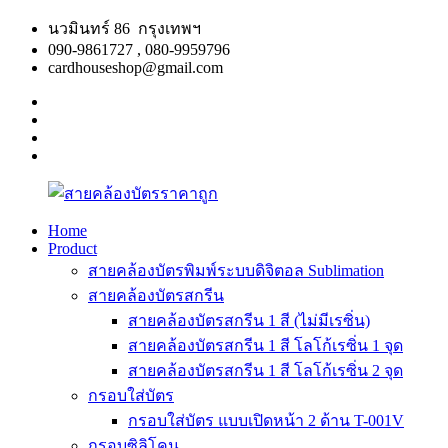
Skip
นวมินทร์ 86 กรุงเทพฯ
to
090-9861727 , 080-9959796
content
cardhouseshop@gmail.com
facebook
twitter
google
plus
linkedin
Home
Product
สาย
สินค้า
สายคล้องบัตรพิมพ์ระบบดิจิตอล Sublimation
คล้อง
คุณภาพ
สายคล้องบัตรสกรีน
บัตร
ผลิต
สายคล้องบัตรสกรีน 1 สี (ไม่มีเรซิ่น)
ราคา
รวดเร็ว
สายคล้องบัตรสกรีน 1 สี โลโก้เรซิ่น 1 จุด
ถูก
สายคล้องบัตรสกรีน 1 สี โลโก้เรซิ่น 2 จุด
กรอบใส่บัตร
กรอบใส่บัตร แบบเปิดหน้า 2 ด้าน T-001V
กรอบซิลิโคน