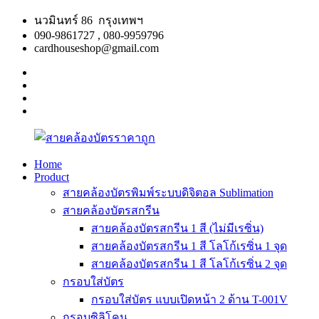
Skip
นวมินทร์ 86 กรุงเทพฯ
to
090-9861727 , 080-9959796
content
cardhouseshop@gmail.com
facebook
twitter
google
plus
linkedin
Home
Product
สาย
สินค้า
สายคล้องบัตรพิมพ์ระบบดิจิตอล Sublimation
คล้อง
คุณภาพ
สายคล้องบัตรสกรีน
บัตร
ผลิต
สายคล้องบัตรสกรีน 1 สี (ไม่มีเรซิ่น)
ราคา
รวดเร็ว
สายคล้องบัตรสกรีน 1 สี โลโก้เรซิ่น 1 จุด
ถูก
สายคล้องบัตรสกรีน 1 สี โลโก้เรซิ่น 2 จุด
กรอบใส่บัตร
กรอบใส่บัตร แบบเปิดหน้า 2 ด้าน T-001V
กรอบซิลิโคน