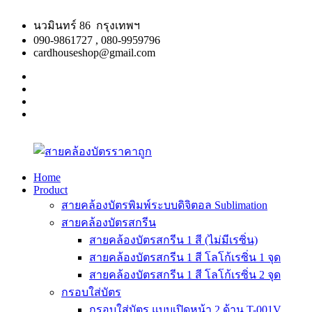
Skip
to
นวมินทร์ 86 กรุงเทพฯ
content
090-9861727 , 080-9959796
cardhouseshop@gmail.com
facebook
twitter
google
plus
linkedin
Home
Product
สาย
สินค้า
สายคล้องบัตรพิมพ์ระบบดิจิตอล Sublimation
คล้อง
คุณภาพ
สายคล้องบัตรสกรีน
บัตร
ผลิต
สายคล้องบัตรสกรีน 1 สี (ไม่มีเรซิ่น)
ราคา
รวดเร็ว
สายคล้องบัตรสกรีน 1 สี โลโก้เรซิ่น 1 จุด
ถูก
สายคล้องบัตรสกรีน 1 สี โลโก้เรซิ่น 2 จุด
กรอบใส่บัตร
กรอบใส่บัตร แบบเปิดหน้า 2 ด้าน T-001V