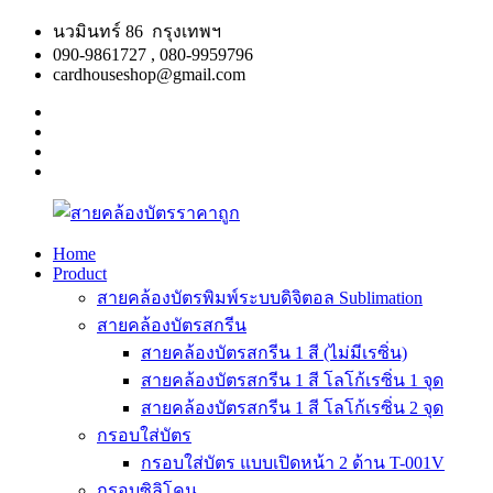
Skip
นวมินทร์ 86 กรุงเทพฯ
to
090-9861727 , 080-9959796
content
cardhouseshop@gmail.com
facebook
twitter
google
plus
linkedin
Home
Product
สาย
สินค้า
สายคล้องบัตรพิมพ์ระบบดิจิตอล Sublimation
คล้อง
คุณภาพ
สายคล้องบัตรสกรีน
บัตร
ผลิต
สายคล้องบัตรสกรีน 1 สี (ไม่มีเรซิ่น)
ราคา
รวดเร็ว
สายคล้องบัตรสกรีน 1 สี โลโก้เรซิ่น 1 จุด
ถูก
สายคล้องบัตรสกรีน 1 สี โลโก้เรซิ่น 2 จุด
กรอบใส่บัตร
กรอบใส่บัตร แบบเปิดหน้า 2 ด้าน T-001V
กรอบซิลิโคน