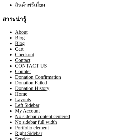
สินค้าพรีเมี่ยม
สาระน่ารู้
About
Blog
Blog
Cart
Checkout
Contact
CONTACT US
Counter
Donation Confirmation
Donation Failed
Donation History
Home
Layouts
Left Sidebar
My Account
No sidebar content centered
No sidebar full width
Portfolio element
Right Sidebar
Service