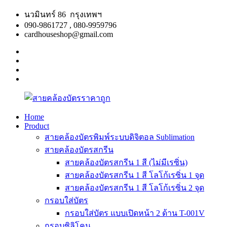
Skip
นวมินทร์ 86 กรุงเทพฯ
to
090-9861727 , 080-9959796
content
cardhouseshop@gmail.com
facebook
twitter
google
plus
linkedin
Home
Product
สาย
สินค้า
สายคล้องบัตรพิมพ์ระบบดิจิตอล Sublimation
คล้อง
คุณภาพ
สายคล้องบัตรสกรีน
บัตร
ผลิต
สายคล้องบัตรสกรีน 1 สี (ไม่มีเรซิ่น)
ราคา
รวดเร็ว
สายคล้องบัตรสกรีน 1 สี โลโก้เรซิ่น 1 จุด
ถูก
สายคล้องบัตรสกรีน 1 สี โลโก้เรซิ่น 2 จุด
กรอบใส่บัตร
กรอบใส่บัตร แบบเปิดหน้า 2 ด้าน T-001V
กรอบซิลิโคน