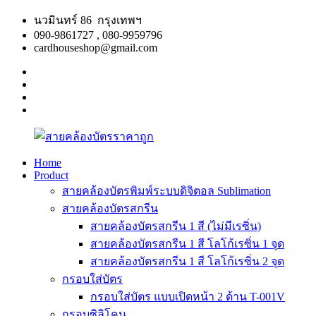
Skip
นวมินทร์ 86 กรุงเทพฯ
to
090-9861727 , 080-9959796
content
cardhouseshop@gmail.com
facebook
twitter
google
plus
linkedin
Home
Product
สาย
สินค้า
สายคล้องบัตรพิมพ์ระบบดิจิตอล Sublimation
คล้อง
คุณภาพ
สายคล้องบัตรสกรีน
บัตร
ผลิต
สายคล้องบัตรสกรีน 1 สี (ไม่มีเรซิ่น)
ราคา
รวดเร็ว
สายคล้องบัตรสกรีน 1 สี โลโก้เรซิ่น 1 จุด
ถูก
สายคล้องบัตรสกรีน 1 สี โลโก้เรซิ่น 2 จุด
กรอบใส่บัตร
กรอบใส่บัตร แบบเปิดหน้า 2 ด้าน T-001V
กรอบซิลิโคน