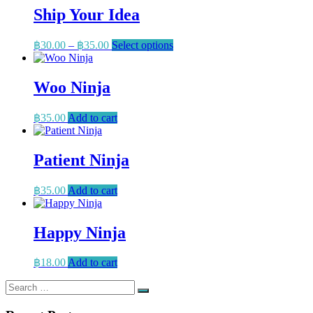
Ship Your Idea
Price
This
฿
30.00
–
฿
35.00
Select options
range:
product
has
฿30.00
multiple
through
Woo Ninja
variants.
฿35.00
The
฿
35.00
Add to cart
options
may
be
Patient Ninja
chosen
on
the
฿
35.00
Add to cart
product
page
Happy Ninja
฿
18.00
Add to cart
Search
Search
for: