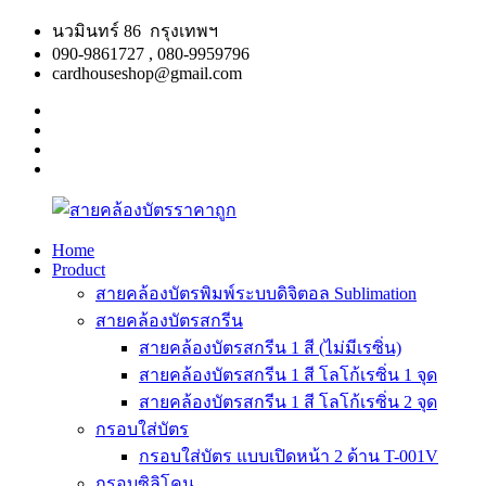
Skip
นวมินทร์ 86 กรุงเทพฯ
to
090-9861727 , 080-9959796
content
cardhouseshop@gmail.com
facebook
twitter
google
plus
linkedin
Home
Product
สาย
สินค้า
สายคล้องบัตรพิมพ์ระบบดิจิตอล Sublimation
คล้อง
คุณภาพ
สายคล้องบัตรสกรีน
บัตร
ผลิต
สายคล้องบัตรสกรีน 1 สี (ไม่มีเรซิ่น)
ราคา
รวดเร็ว
สายคล้องบัตรสกรีน 1 สี โลโก้เรซิ่น 1 จุด
ถูก
สายคล้องบัตรสกรีน 1 สี โลโก้เรซิ่น 2 จุด
กรอบใส่บัตร
กรอบใส่บัตร แบบเปิดหน้า 2 ด้าน T-001V
กรอบซิลิโคน